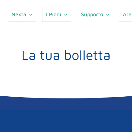
Nexta
I Piani
Supporto
Are
La tua bolletta