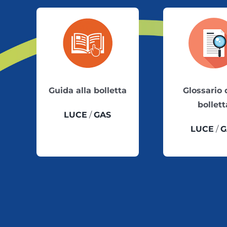
Guida alla bolletta
Glossario 
bollett
LUCE
/
GAS
LUCE
/
G