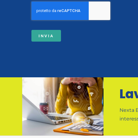
INVIA
La
Nexta E
interes