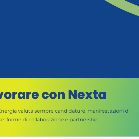
vorare con Nexta
nergia valuta sempre candidature, manifestazioni di
se, forme di collaborazione e partnership.