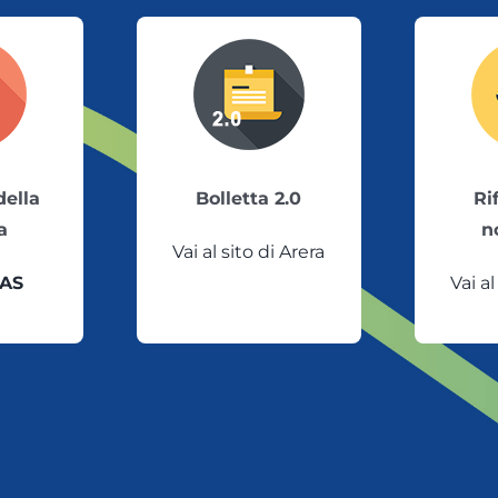
della
Bolletta 2.0
Ri
a
n
Vai al sito di Arera
AS
Vai al