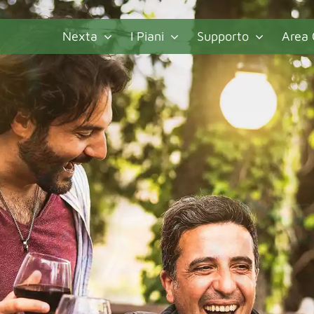
Nexta
I Piani
Supporto
Area 
che
a