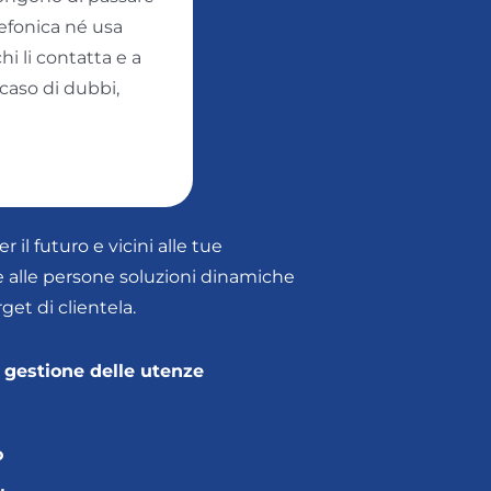
lefonica né usa
hi li contatta e a
 caso di dubbi,
lori
 il futuro e vicini alle tue
e alle persone soluzioni dinamiche
get di clientela.
 gestione delle utenze
o