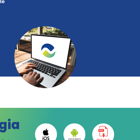
le
gia