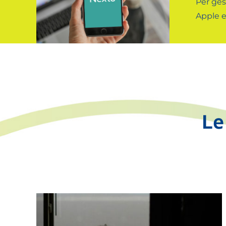
Per gest
Apple e
Le