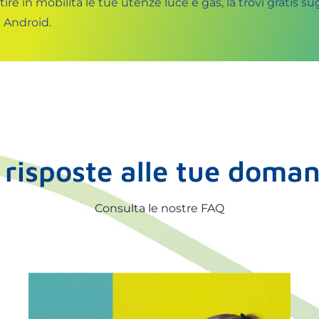
ire in mobilità le tue utenze luce e gas, la trovi gratis sug
 Android.
 risposte alle tue doma
Consulta le nostre FAQ