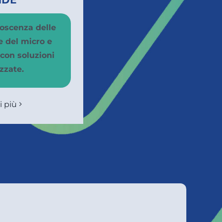
oscenza delle
e del micro e
con soluzioni
zzate.
i più