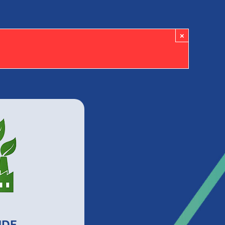
×
NDE