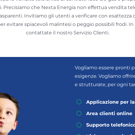
rzi. Precisiamo che Nexta Energia non effettua vendita te
sparenti. Invitiamo gli utenti a verificare con esattezza c
 per evitare spiacevoli malintesi o peggio possibili frodi. In
contattate il nostro Servizio Clienti.
I nostri va
Vogliamo essere pronti per
esigenze. Vogliamo offrir
e strutturate, per ogni tar
Applicazione per la
Area clienti online
Supporto telefonic