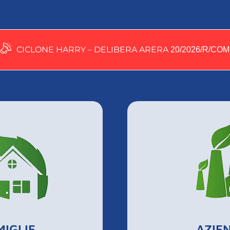
CICLONE HARRY – DELIBERA ARERA
20/2026/R/COM
MIGLIE
AZIE