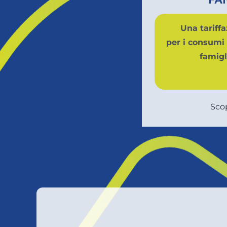
Una tariff
per i consumi 
famigl
Scop