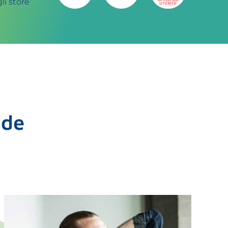
li store
nde