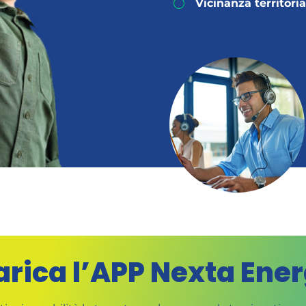
Vicinanza territoria
arica l’APP Nexta Ener