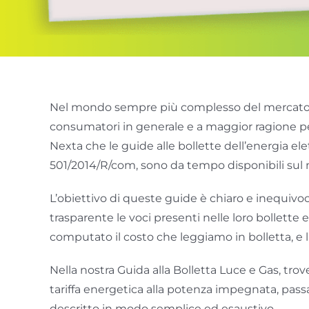
Nel mondo sempre più complesso del mercato libe
consumatori in generale e a maggior ragione per 
Nexta che le guide alle bollette dell’energia elet
501/2014/R/com, sono da tempo disponibili sul 
L’obiettivo di queste guide è chiaro e inequivo
trasparente le voci presenti nelle loro bollett
computato il costo che leggiamo in bolletta, e 
Nella nostra Guida alla Bolletta Luce e Gas, tro
tariffa energetica alla potenza impegnata, passan
descritto in modo semplice ed esaustivo.