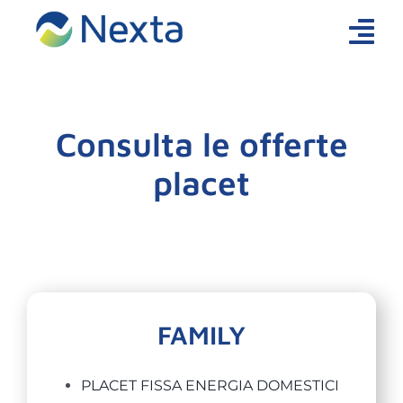
Salta
al
Tog
contenuto
Nav
Nexta
Consulta le offerte
I Piani
placet
Supporto
Area Clienti
News
Contatti
FAMILY
PLACET FISSA ENERGIA DOMESTICI